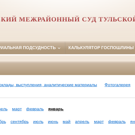
КИЙ МЕЖРАЙОННЫЙ СУД ТУЛЬСКО
РИАЛЬНАЯ ПОДСУДНОСТЬ
КАЛЬКУЛЯТОР ГОСПОШЛИНЫ
оклады, выступления, аналитические материалы
Фотогалерея
рель
март
февраль
январь
брь
сентябрь
июль
июнь
май
апрель
март
февраль
ян