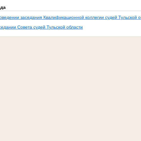
ода
роведении заседания Квалификационной коллегии судей Тульской о
седании Совета судей Тульской области