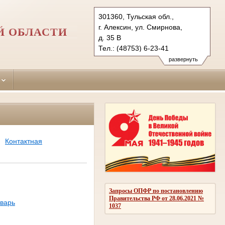
301360, Тульская обл.,
г. Алексин, ул. Смирнова,
Й ОБЛАСТИ
д. 35 В
Тел.: (48753) 6-23-41
aleksinsky.tula@sudrf.ru
развернуть
Контактная
Запросы ОПФР по постановлению
Правительства РФ от 28.06.2021 №
варь
1037