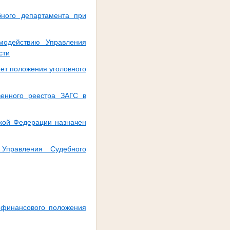
бного департамента при
имодействию Управления
сти
яет положения уголовного
венного реестра ЗАГС в
ской Федерации назначен
 Управления Судебного
о финансового положения