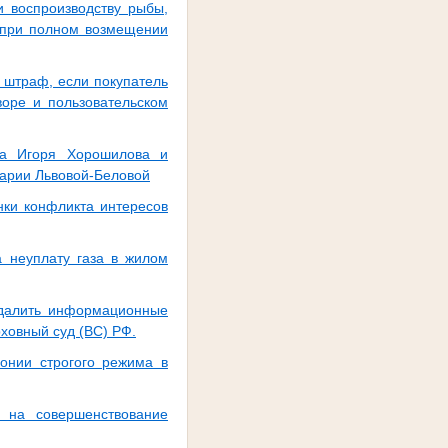
и воспроизводству рыбы,
е при полном возмещении
 штраф, если покупатель
воре и пользовательском
да Игоря Хорошилова и
арии Львовой-Беловой
нки конфликта интересов
а неуплату газа в жилом
удалить информационные
рховный суд (ВС) РФ.
онии строгого режима в
 на совершенствование