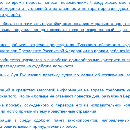
во во время нереста наносит невосполнимый вред экосистеме 
обождение от уголовной ответственности не гарантировано даж
го ущерба.
 обязан выплачивать неустойку, компенсацию морального вреда и
газина нарушил порядок возврата товаров, закрепленный в дого
шла рабочая встреча председателя Тульского областного су
ного при Президенте Российской Федерации по правам ребенка М
ообщество нуждается в выработке единообразных критериев оце
 претендентов на судейские должности
нный Суд РФ изучил практику судов по делам об отключении з
каций в средствах массовой информации не вправе требовать 
-за того, что они больше не отвечают повестке дня, разъяснил Ве
е просьбы осужденного о переводе его из исправительной кол
 ли могло причинить ему нравственные страдания.
рации в среду одобрил пакет законопроектов, направленных
исправительных и принудительных работ.