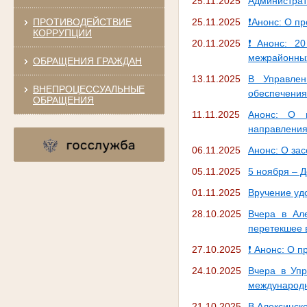
25.11.2025
Администрат
ПРОТИВОДЕЙСТВИЕ
25.11.2025
❗Анонс: О п
КОРРУПЦИИ
20.11.2025
❗Анонс: 20
межрайонных 
ОБРАЩЕНИЯ ГРАЖДАН
13.11.2025
В Управлен
ВНЕПРОЦЕССУАЛЬНЫЕ
обеспечения
ОБРАЩЕНИЯ
11.11.2025
Анонс: О п
направления
06.11.2025
Анонс: О зас
05.11.2025
5 ноября – 
01.11.2025
Вручение уд
28.10.2025
Вчера в Ал
перетекшее 
27.10.2025
❗ Анонс: О 
24.10.2025
Вчера в Уп
международн
21.10.2025
В Алексинск