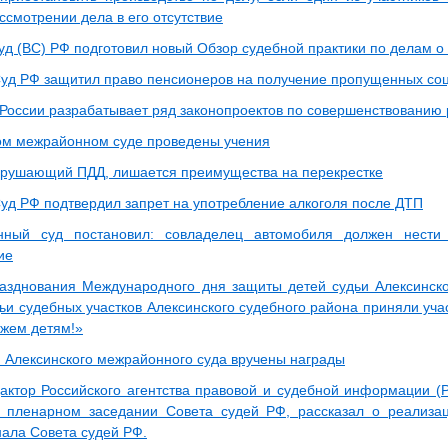
ссмотрении дела в его отсутствие
уд (ВС) РФ подготовил новый Обзор судебной практики по делам о 
уд РФ защитил право пенсионеров на получение пропущенных со
 России разрабатывает ряд законопроектов по совершенствованию
ом межрайонном суде проведены учения
арушающий ПДД, лишается преимущества на перекрестке
уд РФ подтвердил запрет на употребление алкоголя после ДТП
онный суд постановил: совладелец автомобиля должен нести 
ие
азднования Международного дня защиты детей судьи Алексинск
ьи судебных участков Алексинского судебного района приняли уча
жем детям!»
 Алексинского межрайонного суда вручены награды
актор Российского агентства правовой и судебной информации 
 пленарном заседании Совета судей РФ, рассказал о реализа
нала Совета судей РФ.