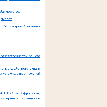
банкротстве.
цвыплат
 работы мировой юстиции
ответственность за его
ого межрайонного суда и
стие в благотворительной
(РАПСИ) Олег Ефросинин,
ции проекта по ведению