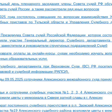
льный день пленарного заседания члены Совета судей РФ обсу
вета судей России, а также рассмотрели ряд иных вопросов
025 года состоялось совещание по вопросам взаимодействия 
бных приставов по Тульской области и Управления Судебного 
 Президиума Совета судей Российской Федерации, которое состоя
няли участие Генеральный директор Судебного департамента
 заместители и руководители структурных подразделений Судеб
озврате оплаты за онлайн-курсы, судам необходимо изучать воп
нных образовательных услуг.
Судебного департамента при Верховном Суде (ВС) РФ посетил
равовой и судебной информации (РАПСИ).
ды 09.05.2025 сотрудники Алексинского межрайонного суда принял
ьи и сотрудники судебных участков №1, 2, 3, 4 Алексинского су
ожили цветы у мемориала в Сквере ратной славы в г. Алексин
рат постоянного судебного присутствия в р.п. Заокский Алексинс
частка №19 Алексинского судебного района возложили цветы к мем