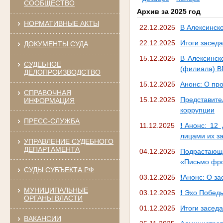
СООБЩЕСТВО
Архив за 2025 год
НОРМАТИВНЫЕ АКТЫ
22.12.2025
В Алексинск
22.12.2025
Итоги засед
ДОКУМЕНТЫ СУДА
15.12.2025
В Алексинск
СУДЕБНОЕ
(филиала) В
ДЕЛОПРОИЗВОДСТВО
15.12.2025
Анонс: О пр
СПРАВОЧНАЯ
15.12.2025
Представите
ИНФОРМАЦИЯ
коррупции
ПРЕСС-СЛУЖБА
11.12.2025
❗Анонс: 12 
лицами их 
УПРАВЛЕНИЕ СУДЕБНОГО
ДЕПАРТАМЕНТА
04.12.2025
Подрастающ
«Письмо фр
СУДЫ СУБЪЕКТА РФ
03.12.2025
❗Анонс: О за
МУНИЦИПАЛЬНЫЕ
03.12.2025
❗ Эхо Побед
ОРГАНЫ ВЛАСТИ
01.12.2025
Итоги засед
ВАКАНСИИ