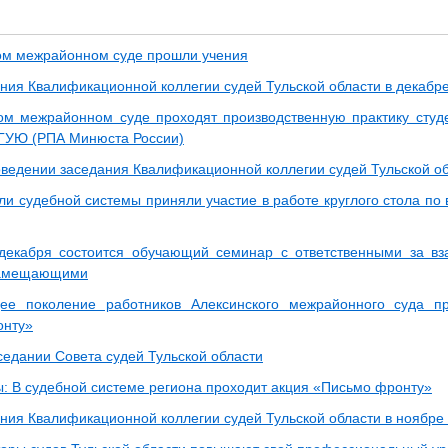
ом межрайонном суде прошли учения
ания Квалификационной коллегии судей Тульской области в декабре
ом межрайонном суде проходят производственную практику студе
ГУЮ (РПА Минюста России)
оведении заседания Квалификационной коллегии судей Тульской о
ли судебной системы приняли участие в работе круглого стола по
декабря состоится обучающий семинар c ответственными за в
замещающими
ее поколение работников Алексинского межрайонного суда п
онту»
седании Совета судей Тульской области
ы: В судебной системе региона проходит акция «Письмо фронту»
ания Квалификационной коллегии судей Тульской области в ноябре