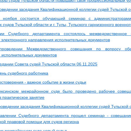
оры судов Тульской области повышают свой профессиональный ур
роведении заседания Квалификационной коллегии судей Тульской о
 ноября состоится обучающий семинар с администраторами 
судов Тульской области и г. Тулы, Тульского гарнизонного военног
ии Судебного департамента состоялось межведомственное
 электронного направления исполнительных документов
роведении Межведомственного совещания по вопросу обес
 исполнительных документов
едании Совета судей Тульской области 06.11.2025
День судебного работника
остоверения - важное событие в жизни судьи
ексинском межрайонном суде было проведено рабочее совеща
в практическое занятие
проведении заседания Квалификационной коллегии судей Тульской 
равлении Судебного департамента прошел семинар - совещани
ой правовой помощи для судов региона
ом межрайонном суде новый судья