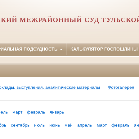
КИЙ МЕЖРАЙОННЫЙ СУД ТУЛЬСКО
РИАЛЬНАЯ ПОДСУДНОСТЬ
КАЛЬКУЛЯТОР ГОСПОШЛИНЫ
оклады, выступления, аналитические материалы
Фотогалерея
рель
март
февраль
январь
брь
сентябрь
июль
июнь
май
апрель
март
февраль
ян