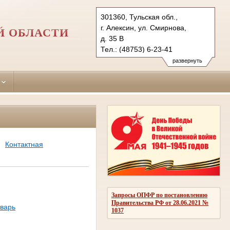
301360, Тульская обл.,
г. Алексин, ул. Смирнова,
Й ОБЛАСТИ
д. 35 В
Тел.: (48753) 6-23-41
aleksinsky.tula@sudrf.ru
развернуть
Контактная
Запросы ОПФР по постановлению
Правительства РФ от 28.06.2021 №
варь
1037