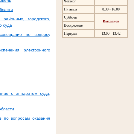
овень
Четверг
Пятница
8:30 - 16:00
бласти
Суббота
районных, городского,
Выходной
о суда
Воскресенье
Перерыв
13:00 - 13:42
 совещание по вопросу
печения электронного
ние с аппаратом суда,
области
е по вопросам оказания