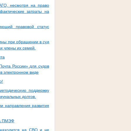
АГО, несмотря на право
фактические затраты на
яющий правовой статус
ины при обращении в суд
и члены их семей.
нта
Почта России» для судов
 в электронном виде
о!
методическую поддержку
мунальных долгов.
ли направления развития
на ПМЭФ
в находится на СВО и не