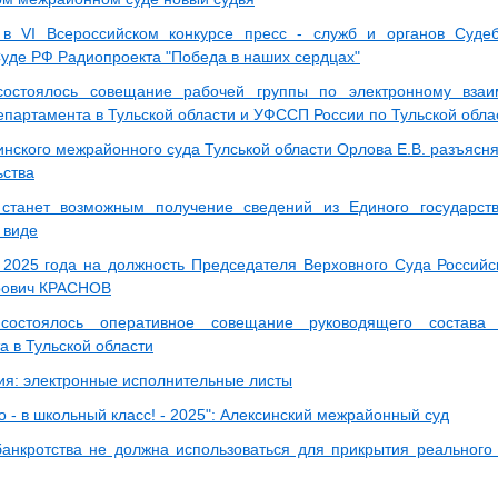
 в VI Всероссийском конкурсе пресс - служб и органов Суде
уде РФ Радиопроекта "Победа в наших сердцах"
 состоялось совещание рабочей группы по электронному вза
епартамента в Тульской области и УФССП России по Тульской обла
инского межрайонного суда Тулськой области Орлова Е.В. разъясн
ьства
станет возможным получение сведений из Единого государст
 виде
 2025 года на должность Председателя Верховного Суда Россий
рович КРАСНОВ
 состоялось оперативное совещание руководящего состава
а в Тульской области
я: электронные исполнительные листы
 - в школьный класс! - 2025": Алексинский межрайонный суд
анкротства не должна использоваться для прикрытия реальног