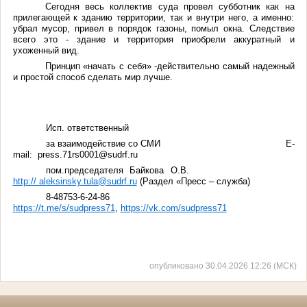
Сегодня весь коллектив суда провел субботник как на
прилегающей к зданию территории, так и внутри него, а именно:
убрал мусор, привел в порядок газоны, помыл окна. Следствие
всего это - здание и территория приобрели аккуратный и
ухоженный вид.
Принцип «начать с себя» -действительно самый надежный
и простой способ сделать мир лучше.
Исп. ответственный
за взаимодействие со СМИ E-
mail: press.71rs0001@sudrf.ru
пом.председателя Байкова О.В.
http:// aleksinsky.tula@sudrf.ru
(Раздел «Пресс – служба)
8-48753-6-24-86
https://t.me/s/sudpress71
,
https://vk.com/sudpress71
опубликовано 30.04.2026 12:26 (МСК)