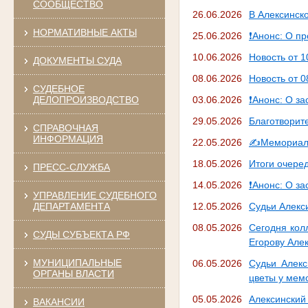
СООБЩЕСТВО
26.06.2026
В Алексинск
НОРМАТИВНЫЕ АКТЫ
25.06.2026
❗Анонс: О п
10.06.2026
Новость от 1
ДОКУМЕНТЫ СУДА
08.06.2026
Новость от 0
СУДЕБНОЕ
ДЕЛОПРОИЗВОДСТВО
03.06.2026
❗Анонс: О за
29.05.2026
Благотворит
СПРАВОЧНАЯ
ИНФОРМАЦИЯ
22.05.2026
✍Мемориальн
18.05.2026
Итоги очере
ПРЕСС-СЛУЖБА
14.05.2026
❗Анонс: О за
УПРАВЛЕНИЕ СУДЕБНОГО
ДЕПАРТАМЕНТА
12.05.2026
Судьи Алекс
08.05.2026
Сегодня кол
СУДЫ СУБЪЕКТА РФ
Егорову Але
МУНИЦИПАЛЬНЫЕ
06.05.2026
Судьи Алекс
ОРГАНЫ ВЛАСТИ
цветы у мемо
05.05.2026
Алексински
ВАКАНСИИ