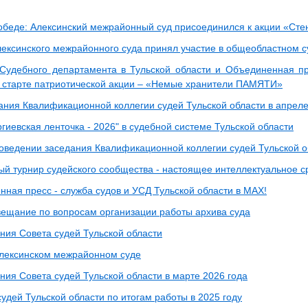
обеде: Алексинский межрайонный суд присоединился к акции «Сте
лексинского межрайонного суда принял участие в общеобластном с
Судебного департамента в Тульской области и Объединенная п
 старте патриотической акции – «Немые хранители ПАМЯТИ»
дания Квалификационной коллегии судей Тульской области в апреле
гиевская ленточка - 2026" в судебной системе Тульской области
роведении заседания Квалификационной коллегии судей Тульской о
ный турнир судейского сообщества - настоящее интеллектуальное 
нная пресс - служба судов и УСД Тульской области в MAX!
ещание по вопросам организации работы архива суда
ния Совета судей Тульской области
Алексинском межрайонном суде
ния Совета судей Тульской области в марте 2026 года
удей Тульской области по итогам работы в 2025 году