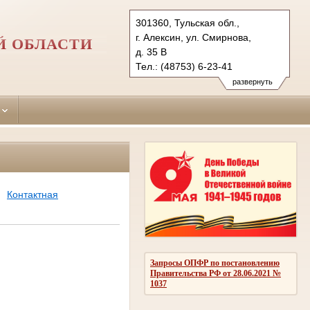
301360, Тульская обл.,
г. Алексин, ул. Смирнова,
Й ОБЛАСТИ
д. 35 В
Тел.: (48753) 6-23-41
aleksinsky.tula@sudrf.ru
развернуть
Контактная
Запросы ОПФР по постановлению
Правительства РФ от 28.06.2021 №
1037