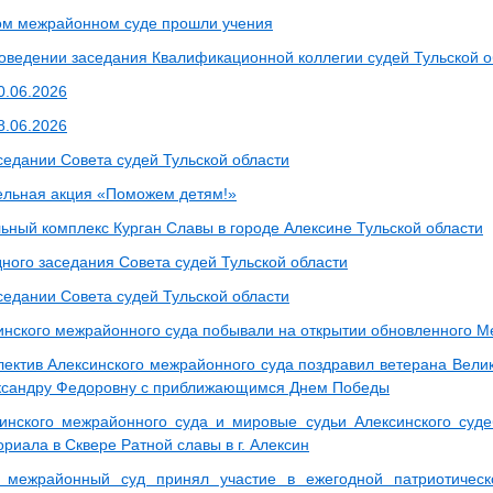
ом межрайонном суде прошли учения
роведении заседания Квалификационной коллегии судей Тульской о
0.06.2026
8.06.2026
седании Совета судей Тульской области
ельная акция «Поможем детям!»
ый комплекс Курган Славы в городе Алексине Тульской области
дного заседания Совета судей Тульской области
седании Совета судей Тульской области
инского межрайонного суда побывали на открытии обновленного 
лектив Алексинского межрайонного суда поздравил ветерана Вели
ксандру Федоровну с приближающимся Днем Победы
инского межрайонного суда и мировые судьи Алексинского суд
риала в Сквере Ратной славы в г. Алексин
й межрайонный суд принял участие в ежегодной патриотическ