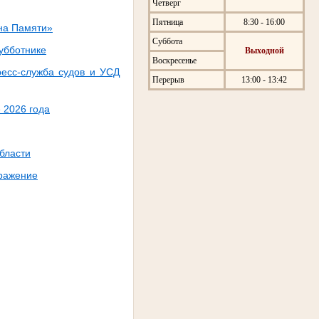
Четверг
Пятница
8:30 - 16:00
на Памяти»
Суббота
убботнике
Выходной
Воскресенье
ресс-служба судов и УСД
Перерыв
13:00 - 13:42
 2026 года
бласти
сражение