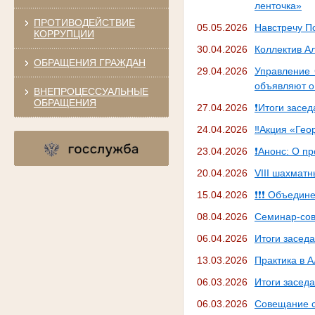
ленточка»
ПРОТИВОДЕЙСТВИЕ
05.05.2026
Навстречу П
КОРРУПЦИИ
30.04.2026
Коллектив А
ОБРАЩЕНИЯ ГРАЖДАН
29.04.2026
Управление 
объявляют о
ВНЕПРОЦЕССУАЛЬНЫЕ
ОБРАЩЕНИЯ
27.04.2026
❗Итоги засе
24.04.2026
‼Акция «Геор
23.04.2026
❗Анонс: О п
20.04.2026
VIII шахмат
15.04.2026
❗❗❗ Объедине
08.04.2026
Семинар-сов
06.04.2026
Итоги заседа
13.03.2026
Практика в 
06.03.2026
Итоги заседа
06.03.2026
Совещание с